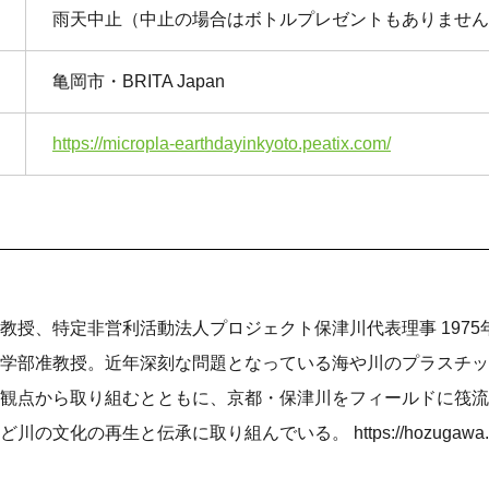
雨天中止（中止の場合はボトルプレゼントもありません
亀岡市・BRITA Japan
https://micropla-earthdayinkyoto.peatix.com/
教授、特定非営利活動法人プロジェクト保津川代表理事 197
学部准教授。近年深刻な問題となっている海や川のプラスチッ
観点から取り組むとともに、京都・保津川をフィールドに筏流
文化の再生と伝承に取り組んでいる。 https://hozugawa.o