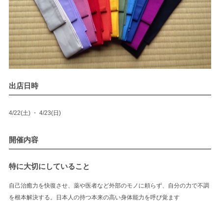
出店日時
4/22(土) ・ 4/23(日)
開催内容
特に大切にしていること
自己治癒力を快復させ、薬や医者など外部のモノに頼らず、自分の力で不調
を根本解決する。日本人の持つ本来の高い身体能力を呼び覚ます