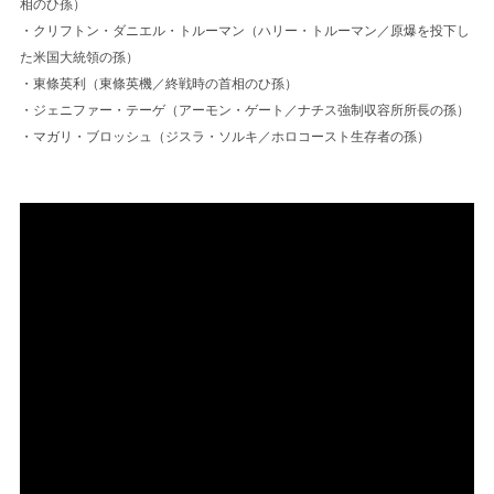
相のひ孫）
・クリフトン・ダニエル・トルーマン（ハリー・トルーマン／原爆を投下し
た米国大統領の孫）
・東條英利（東條英機／終戦時の首相のひ孫）
・ジェニファー・テーゲ（アーモン・ゲート／ナチス強制収容所所長の孫）
・マガリ・ブロッシュ（ジスラ・ソルキ／ホロコースト生存者の孫）