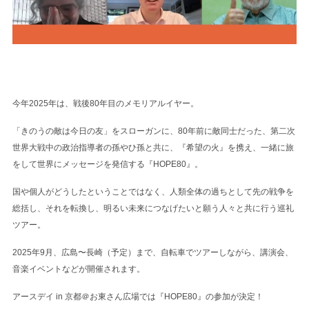
今年2025年は、戦後80年目のメモリアルイヤー。
「きのうの敵は今日の友」をスローガンに、80年前に敵同士だった、第二次
世界大戦中の政治指導者の孫やひ孫と共に、『希望の火』を携え、一緒に旅
をして世界にメッセージを発信する『HOPE80』。
国や個人がどうしたということではなく、人類全体の過ちとして先の戦争を
総括し、それを転換し、明るい未来につなげたいと願う人々と共に行う巡礼
ツアー。
2025年9月、広島〜長崎（予定）まで、自転車でツアーしながら、講演会、
音楽イベントなどが開催されます。
アースデイ in 京都＠お東さん広場では『HOPE80』の参加が決定！