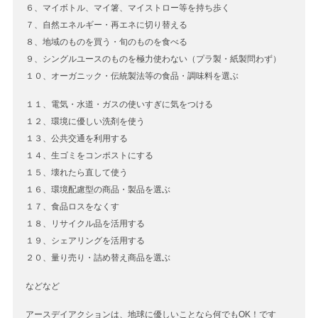
６、マイボトル、マイ箸、マイストロー等を持ち歩く
７、自然エネルギー・再エネに切り替える
８、地域のものを買う・旬のものを食べる
９、シングルユースのものを極力使わない（プラ製・紙製問わず）
１０、オーガニック・伝統製法等の食品・調味料を選ぶ
１１、電気・水道・ガスの使いすぎに気をつける
１２、環境に優しい洗剤を使う
１３、公共交通を利用する
１４、生ゴミをコンポストにする
１５、壊れたら直して使う
１６、環境配慮型の商品・製品を選ぶ
１７、食品ロスをなくす
１８、リサイクル品を活用する
１９、シェアリングを活用する
２０、量り売り・詰め替え商品を選ぶ
などなど
アースデイアクションは、地球に優しいことなら何でもOK！です