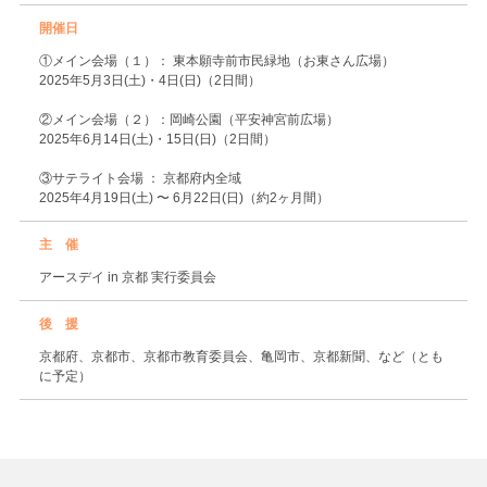
開催日
①メイン会場（１）： 東本願寺前市民緑地（お東さん広場）
2025年5月3日(土)・4日(日)（2日間）
②メイン会場（２）：岡崎公園（平安神宮前広場）
2025年6月14日(土)・15日(日)（2日間）
③サテライト会場 ： 京都府内全域
2025年4月19日(土) 〜 6月22日(日)（約2ヶ月間）
主 催
アースデイ in 京都 実行委員会
後 援
京都府、京都市、京都市教育委員会、亀岡市、京都新聞、など（とも
に予定）