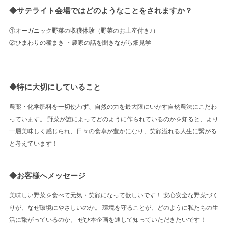
◆サテライト会場ではどのようなことをされますか？
①オーガニック野菜の収穫体験（野菜のお土産付き♪）
②ひまわりの種まき ・農家の話を聞きながら畑見学
◆特に大切にしていること
農薬・化学肥料を一切使わず、自然の力を最大限にいかす自然農法にこだわ
っています。 野菜が誰によってどのように作られているのかを知ると、より
一層美味しく感じられ、日々の食卓が豊かになり、笑顔溢れる人生に繋がる
と考えています！
◆お客様へメッセージ
美味しい野菜を食べて元気・笑顔になって欲しいです！ 安心安全な野菜づく
りが、なぜ環境にやさしいのか。 環境を守ることが、どのように私たちの生
活に繋がっているのか。 ぜひ本企画を通して知っていただきたいです！