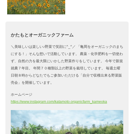
かたもとオーガニックファーム
＼美味しいは楽しい♪野菜で笑顔に^_^／ 「亀岡をオーガニックのまち
にする！」そんな想いで活動しています。 農薬・化学肥料を一切使わ
ず、自然の力を最大限にいかした野菜作りをしています。 今年で新規
就農７年目。 年間７０種類以上の野菜を栽培しています。 毎週土曜
日朝８時からどなたでもご参加いただける「自分で収穫出来る野菜販
売会」を開催しています。
ホームページ
https://www.instagram.com/katamoto.organicfarm_kameoka