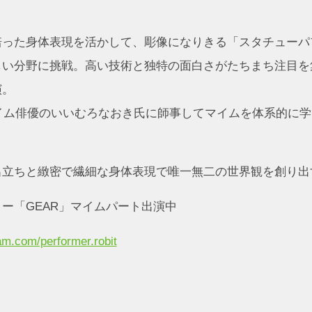
培った身体表現を活かして、彫像になりきる「スタチューパ
しい分野に挑戦。高い技術と独特の面白さがたちまち注目を
演。
マイム俳優のいいむろなおき氏に師事してマイムを体系的に
出立ちと緻密で繊細な身体表現で唯一無二の世界観を創り出
ー「GEAR」マイムパート出演中
am.com/performer.robit