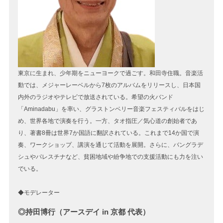
東京に生まれ、少年期をニューヨークで過ごす。和田寺住職。音楽活
動では、メジャーレーベルから7枚のアルバムをリリースし、日本国
内外のラジオやテレビで放送されている。希望の火バンド
「Aminadabu」を率い、グラストンベリー音楽フェスティバルをはじ
め、世界各地で演奏を行う。一方、タオ指圧／気心道の創始者であ
り、著書8冊は世界7か国語に翻訳されている。これまで14か国で演
奏、ワークショップ、講演を通じて活動を展開。さらに、バングラデ
シュやパレスチナなど、貧困地域や紛争地での支援活動にも力を注い
でいる。
◆モデレーター
◎持田博行（アースデイ in 京都 代表）