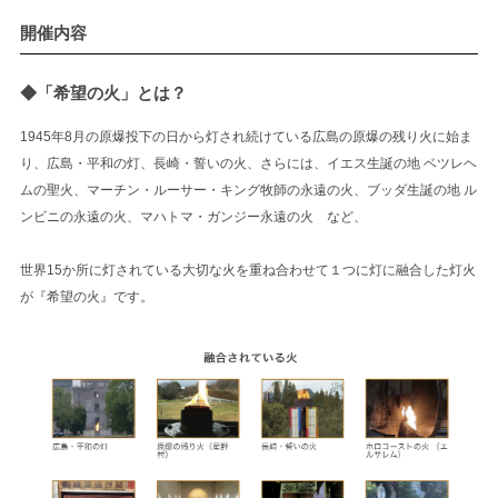
開催内容
◆「希望の火」とは？
1945年8月の原爆投下の日から灯され続けている広島の原爆の残り火に始ま
り、広島・平和の灯、長崎・誓いの火、さらには、イエス生誕の地 ベツレヘ
ムの聖火、マーチン・ルーサー・キング牧師の永遠の火、ブッダ生誕の地 ル
ンビニの永遠の火、マハトマ・ガンジー永遠の火 など、
世界15か所に灯されている大切な火を重ね合わせて１つに灯に融合した灯火
が『希望の火』です。