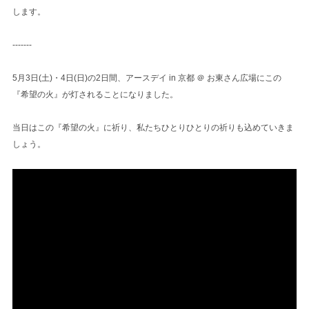
します。
-------
5月3日(土)・4日(日)の2日間、アースデイ in 京都 ＠ お東さん広場にこの
『希望の火』が灯されることになりました。
当日はこの『希望の火』に祈り、私たちひとりひとりの祈りも込めていきま
しょう。