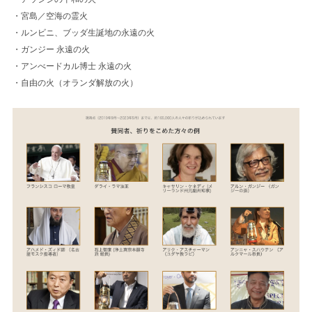
・宮島／空海の霊火
・ルンビニ、ブッダ生誕地の永遠の火
・ガンジー 永遠の火
・アンべードカル博士 永遠の火
・自由の火（オランダ解放の火）