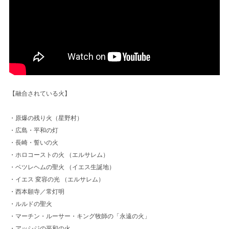
【融合されている火】
・原爆の残り火（星野村）
・広島・平和の灯
・長崎・誓いの火
・ホロコーストの火 （エルサレム）
・ベツレヘムの聖火 （イエス生誕地）
・イエス 変容の光 （エルサレム）
・西本願寺／常灯明
・ルルドの聖火
・マーチン・ルーサー・キング牧師の「永遠の火」
・アッシジの平和の火