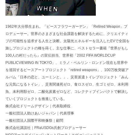
1962年⼤分県⽣まれ。「ピースフラワーガーデン」「Retired Weapon」プ
ロデューサー。世界のさまざまな社会課題を解決するために、クリエイティ
ブの可能性を追求する⼈⽣と決断。太陽光エネルギーを注⼊したEVで全国を
旅しプロジェクトの種を蒔く。主な仕事に、ベストセラー書籍『世界がもし
100⼈の村だったら』の宣伝担当、世界初「2002 FIFA WORLDCUP
PUBLICVIEWING IN TOKYO」、ミラノ・ベルリン・ロンドン現在も世界中
を巡回するピースアートプロジェクト「retired weapons」、100万枚突破ア
ルバム「⽇本の恋と、ユーミンと。」、災害派遣トイレプロジェクト「みん
な元気になるトイレ」、災害関連死ゼロ、⾷ロスゼロ、⽣ゴミゼロ、未利⽤
⿂、未利⽤獣ゼロ、⼆酸化炭素ゼロなど、コレクティブインパクトで解決し
ていくプロジェクトを推進している。
株式会社ドリームデザイン｜代表取締役
⼀般社団法⼈助けあいジャパン｜代表理事
⼀般社団法⼈国際平和映像祭｜顧問
株式会社講談社｜FRaUSDGs共創プロデューサー
NGOアースデイジャパンネットワーク｜エヴァンジェリスト