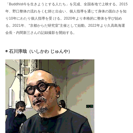
「Buddhist今を生きようとする人たち」を完成、全国各地で上映する。2015
年、野口整体の流れをくむ師と出会い、個人指導を通じて身体の面白さを知
り10年にわたり個人指導を受 ける。2020年より本格的に整体を学び始め
る。2021年、 “京都からだ研究室”主催として始動。2022年より久高島海運
会長・内間新三さんの記録撮影を開始する。
◉ 石川淳哉（いしかわ じゅんや）