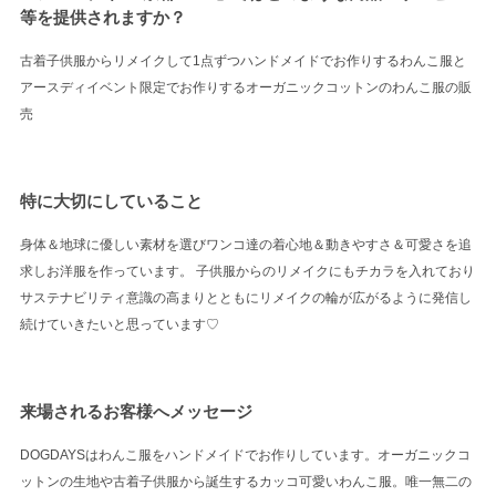
等を提供されますか？
古着子供服からリメイクして1点ずつハンドメイドでお作りするわんこ服と
アースディイベント限定でお作りするオーガニックコットンのわんこ服の販
売
特に大切にしていること
身体＆地球に優しい素材を選びワンコ達の着心地＆動きやすさ＆可愛さを追
求しお洋服を作っています。 子供服からのリメイクにもチカラを入れており
サステナビリティ意識の高まりとともにリメイクの輪が広がるように発信し
続けていきたいと思っています♡
来場されるお客様へメッセージ
DOGDAYSはわんこ服をハンドメイドでお作りしています。オーガニックコ
ットンの生地や古着子供服から誕生するカッコ可愛いわんこ服。唯一無二の