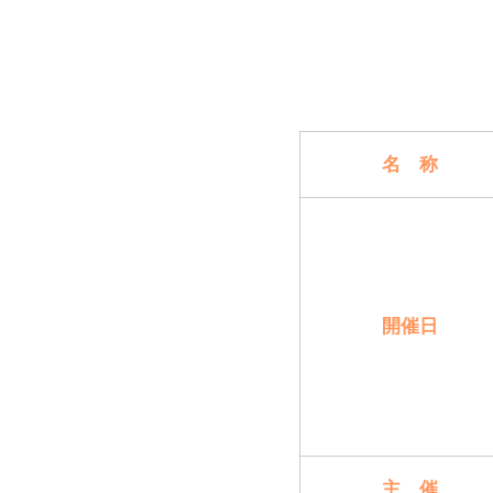
名 称
開催日
主 催